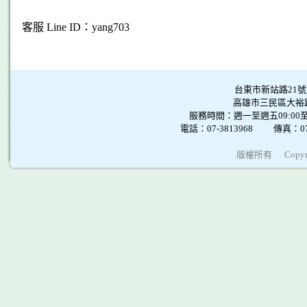
客服 Line ID：yang703
台東市新站路21
高雄市三民區大裕路9
服務時間：週一至週五09:0
電話：07-3813968 傳真：0
版權所有
Copyr
高雄清潔工,臨時工,拆除
愛來吉網路行銷
seo
海騰衡器-天平,桌秤,吊秤
時工,清潔工,工